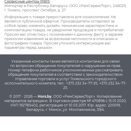
Сервисные центры IRBIS
Импортер в Республику Беларусь: ООО «РемСервисТорг», 246029,
г. Гомель, проспект Октября, д. 27
Информация о товаре предоставлена для ознакомления. Не
является публичной офертой. Производители оставляют за
собой право изменять дизайн, технические характеристики и
комплектацию товара, не уведомляя продовцов и потребителей.
Просим вас отнестись с пониманием к данному факту и заранее
приносим извинения за возможные неточности в описании и
фотографиях товара. Просим уточнять интересующие вас
параметры перед заказом.
Указанные контакты также являются контактами для связи
по вопросам обращения покупателей о нарушении их прав.
Номер телефона работников уполномоченных рассматривать
обращения покупателей в соответствии с законодательством:
Управление торговли и услуг Гомельского городского
исполнительного комитета, тел.: +375 232 34-77-35, +375 232 34-77-
25.
© 2017 - 2026 —
Hors.by
, ООО «РемСервисТорг». Копирование
материалов запрещено.
В торговом реестре № 470896 с 15.01.2020,
УНП 192785402, регистрация от 10.03.2017.
Юр. адрес: 220019,
Беларусь, г. Минск, ул. Монтажников, 39/4.