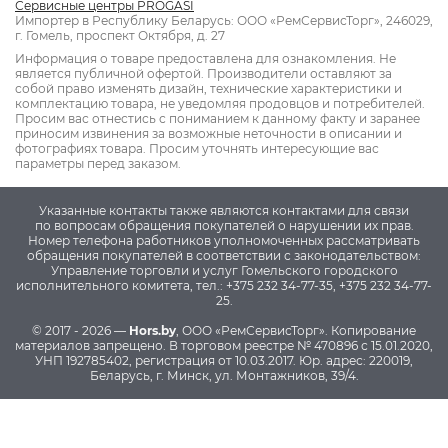
Сервисные центры PROGASI
Импортер в Республику Беларусь: ООО «РемСервисТорг», 246029,
г. Гомель, проспект Октября, д. 27
Информация о товаре предоставлена для ознакомления. Не
является публичной офертой. Производители оставляют за
собой право изменять дизайн, технические характеристики и
комплектацию товара, не уведомляя продовцов и потребителей.
Просим вас отнестись с пониманием к данному факту и заранее
приносим извинения за возможные неточности в описании и
фотографиях товара. Просим уточнять интересующие вас
параметры перед заказом.
Указанные контакты также являются контактами для связи
по вопросам обращения покупателей о нарушении их прав.
Номер телефона работников уполномоченных рассматривать
обращения покупателей в соответствии с законодательством:
Управление торговли и услуг Гомельского городского
исполнительного комитета, тел.: +375 232 34-77-35, +375 232 34-77-
25.
© 2017 - 2026 —
Hors.by
, ООО «РемСервисТорг». Копирование
материалов запрещено.
В торговом реестре № 470896 с 15.01.2020,
УНП 192785402, регистрация от 10.03.2017.
Юр. адрес: 220019,
Беларусь, г. Минск, ул. Монтажников, 39/4.