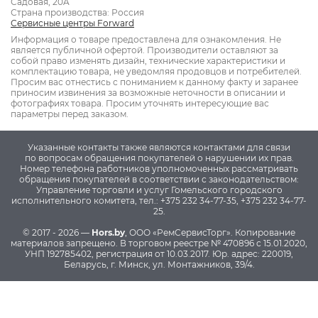
Садовая, 20A
Страна производства: Россия
Сервисные центры Forward
Информация о товаре предоставлена для ознакомления. Не
является публичной офертой. Производители оставляют за
собой право изменять дизайн, технические характеристики и
комплектацию товара, не уведомляя продовцов и потребителей.
Просим вас отнестись с пониманием к данному факту и заранее
приносим извинения за возможные неточности в описании и
фотографиях товара. Просим уточнять интересующие вас
параметры перед заказом.
Указанные контакты также являются контактами для связи
по вопросам обращения покупателей о нарушении их прав.
Номер телефона работников уполномоченных рассматривать
обращения покупателей в соответствии с законодательством:
Управление торговли и услуг Гомельского городского
исполнительного комитета, тел.: +375 232 34-77-35, +375 232 34-77-
25.
© 2017 - 2026 —
Hors.by
, ООО «РемСервисТорг». Копирование
материалов запрещено.
В торговом реестре № 470896 с 15.01.2020,
УНП 192785402, регистрация от 10.03.2017.
Юр. адрес: 220019,
Беларусь, г. Минск, ул. Монтажников, 39/4.