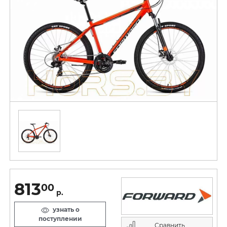
813
00
р.
узнать о
поступлении
Сравнить