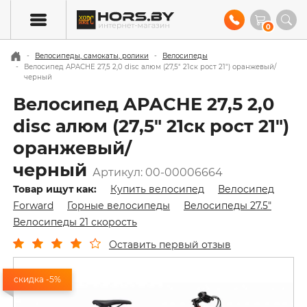
0
Велосипеды, самокаты, ролики
Велосипеды
Велосипед APACHE 27,5 2,0 disc алюм (27,5" 21ск рост 21") оранжевый/
черный
Велосипед APACHE 27,5 2,0
disc алюм (27,5" 21ск рост 21")
оранжевый/
черный
Артикул: 00-00006664
Товар ищут как:
Купить велосипед
Велосипед
Forward
Горные велосипеды
Велосипеды 27.5"
Велосипеды 21 скорость
Оставить первый отзыв
скидка -5%