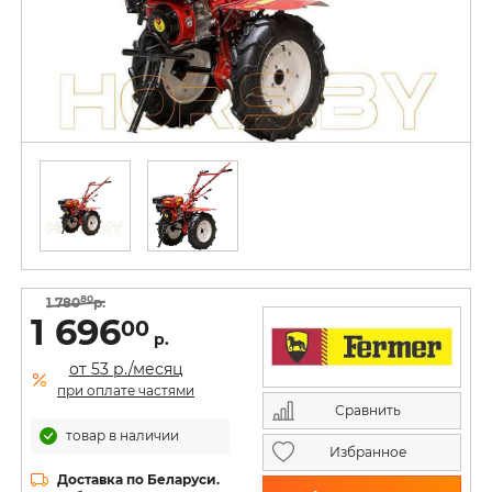
80
1 780
р.
1 696
00
р.
от 53 р./месяц
при оплате частями
Сравнить
товар в наличии
Избранное
Доставка по Беларуси.